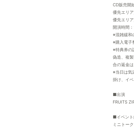
CD販売開始
優先エリア入
優先エリア
開演時間：1
※混雑緩和
※購入電子
※特典券の
偽造、複製
合の返金は
※当日は気
掛け、イベ
■出演
FRUITS
■イベント
ミニトーク