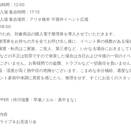
時間：12:00
場 集合時間：17:15
入場 集合場所：アリオ橋本 1F屋外イベント広場
8:00
のため、対象商品の購入電子整理券を導入させていただきます。
整理券をお持ちの方を全てお呼び出し後に、イベント券の残数がある場
譲渡・転売はご家族、ご友人、第三者など、いかなる場合におきまして
などの不正は犯罪ですので発覚した場合は当日および今後の一切のイベ
ございません。お客様間での盗難、トラブルなど一切責任を負いません
温・湿度が高く熱中症の危険がございます。こまめな水分補給、適度な
ント参加中体調に異変を感じたら、無理をせず、すぐにお近くのスタッ
 ZIPPER（仲川瑠夏・早瀬ノエル・真中まな）
内容
ライブ＆お見送り会