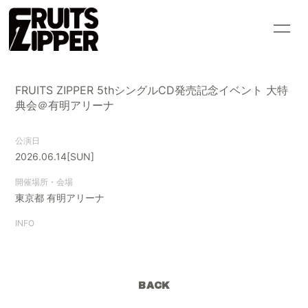
HOME
INFORMATION
FRUITS ZIPPER 5thシングルCD発売記念イベント 大特
SCHEDULE
PROFILE
典会＠有明アリーナ
VIDEO
DISCOGRAPHY
公演日
2026.06.14
[SUN]
GOODS
CONTACT
開催場所・会場
BLOG
MOVIE
東京都
有明アリーナ
INFO
PHOTO
Q&A
BACK