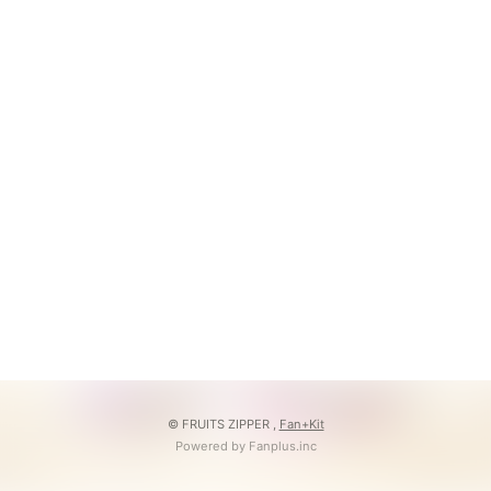
会員登録
ログイン
© FRUITS ZIPPER ,
Fan+Kit
Powered by Fanplus.inc