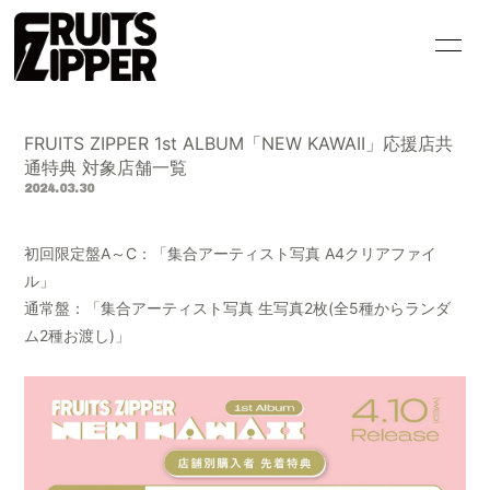
HOME
INFORMATION
FRUITS ZIPPER 1st ALBUM「NEW KAWAII」応援店共
SCHEDULE
PROFILE
通特典 対象店舗一覧
2024.03.30
VIDEO
DISCOGRAPHY
初回限定盤A～C：「集合アーティスト写真 A4クリアファイ
GOODS
CONTACT
ル」
BLOG
MOVIE
通常盤：「集合アーティスト写真 生写真2枚(全5種からランダ
ム2種お渡し)」
PHOTO
Q&A