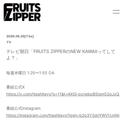
HOME
INFORMATION
2026.06.25
[Thu]
SCHEDULE
PROFILE
TV
テレビ朝日「FRUITS ZIPPERのNEW KAWAIIってして
VIDEO
DISCOGRAPHY
よ？」
GOODS
CONTACT
毎週木曜日 1:25〜1:55 OA
BLOG
MOVIE
番組公式X
PHOTO
Q&A
https://x.com/tteshiteyo?s=11&t=AXGi-pcnebpBSIsm52qJzQ
番組公式instagram
https://instagram.com/tteshiteyo?igsh=b2g3Y3dnYWV1cmNj