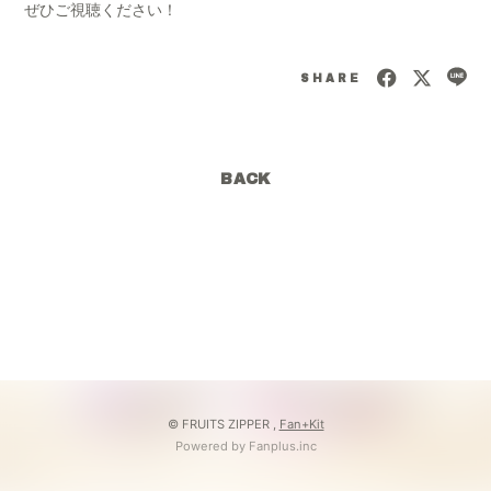
ぜひご視聴ください！
会員登録
ログイン
SHARE
BACK
© FRUITS ZIPPER ,
Fan+Kit
Powered by Fanplus.inc