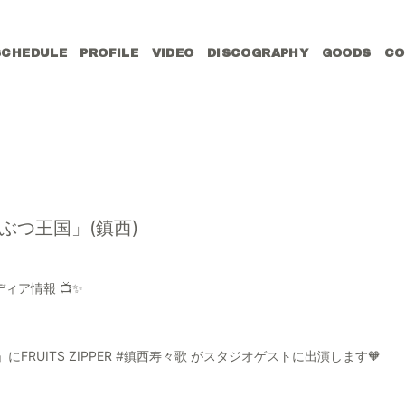
SCHEDULE
PROFILE
VIDEO
DISCOGRAPHY
GOODS
CO
ぶつ王国」(鎮西)
ィア情報 📺✨
RUITS ZIPPER #鎮西寿々歌 がスタジオゲストに出演します🧡