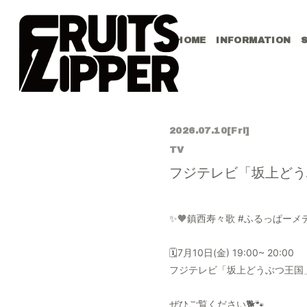
HOME
INFORMATION
2026.07.10
[Fri]
TV
フジテレビ「坂上どう
✨🧡鎮西寿々歌 #ふるっぱーメデ
🗓️7月10日(金) 19:00~ 20:00
フジテレビ「坂上どうぶつ王国」にF
ぜひご覧ください🐕🐾