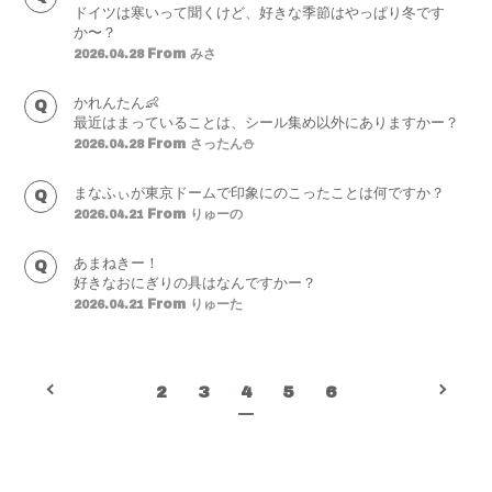
ドイツは寒いって聞くけど、好きな季節はやっぱり冬です
か〜？
From みさ
2026.04.28
かれんたん👶
最近はまっていることは、シール集め以外にありますかー？
From さったん⛄️
2026.04.28
まなふぃが東京ドームで印象にのこったことは何ですか？
From りゅーの
2026.04.21
あまねきー！
好きなおにぎりの具はなんですかー？
From りゅーた
2026.04.21
2
3
4
5
6